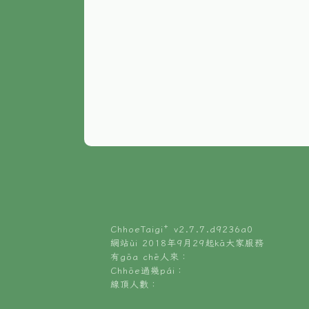
ChhoeTaigi⁺ v
2.7.7.d9236a0
網站ùi 2018年9月29起kā大家服務
有gōa chē人來：
Chhōe過幾pái：
線頂人數：