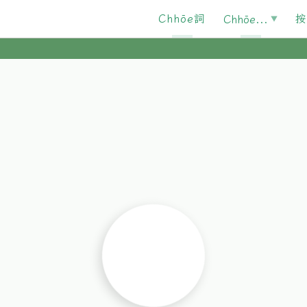
Chhōe詞
按
Chhōe...