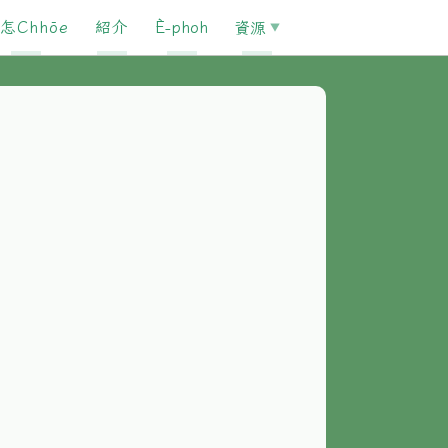
怎Chhōe
紹介
È-phoh
資源