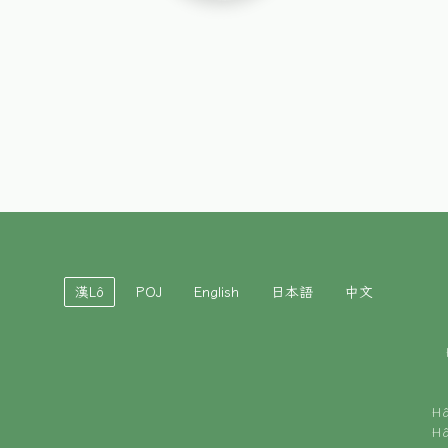
漢Lô
POJ
English
日本語
中文
H
H