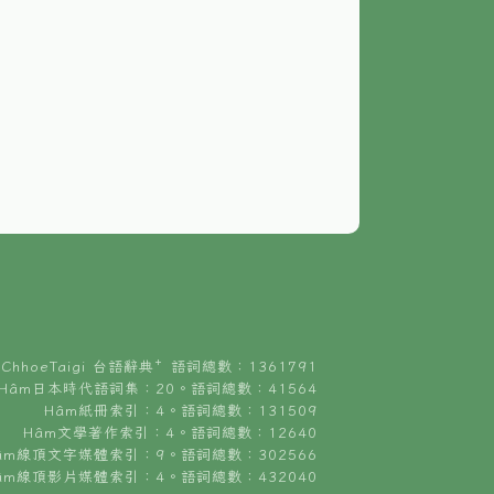
ChhoeTaigi 台語辭典⁺ 語詞總數：1361791
Hâm日本時代語詞集：20。語詞總數：41564
Hâm紙冊索引：4。語詞總數：131509
Hâm文學著作索引：4。語詞總數：12640
âm線頂文字媒體索引：9。語詞總數：302566
âm線頂影片媒體索引：4。語詞總數：432040