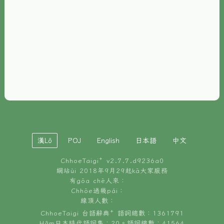
È-phoh
資源
📖
ChhoeTaigi⁺ 冊讀á
🐮
台文牛--哥
📚
台語文記憶
🏛️
白話字博物館
漢Lô
POJ
English
日本語
中文
🐶
狗公會曉學台語
ChhoeTaigi⁺ v
2.7.7.d9236a0
🎪
台文博覽會
網站ùi 2018年9月29起kā大家服務
有gōa chē人來：
🍜
Chhōe過幾pái：
台文雞絲麵
線頂人數：
ChhoeTaigi 台語辭典⁺ 語詞總數：1361791
Hâm日本時代語詞集：20。語詞總數：41564