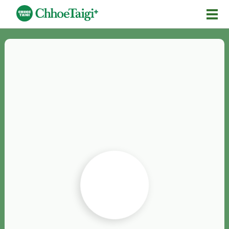
Mĕ-n
Chhōe詞
Chhōe...
Chhōe見本
Chhōe助數詞
Chhōe全文
Chhōe資料集
按怎Chhōe
紹介