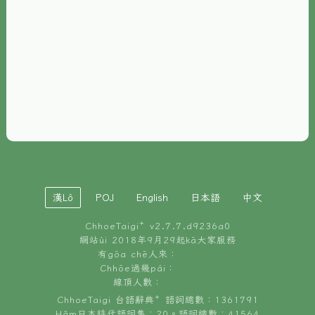
È-phoh
資源
📖
ChhoeTaigi⁺ 冊讀á
🐮
台文牛--哥
📚
台語文記憶
🏛️
白話字博物館
漢Lô
POJ
English
日本語
中文
🐶
狗公會曉學台語
ChhoeTaigi⁺ v
2.7.7.d9236a0
🎪
台文博覽會
網站ùi 2018年9月29起kā大家服務
有gōa chē人來：
🍜
Chhōe過幾pái：
台文雞絲麵
線頂人數：
ChhoeTaigi 台語辭典⁺ 語詞總數：1361791
Hâm日本時代語詞集：20。語詞總數：41564