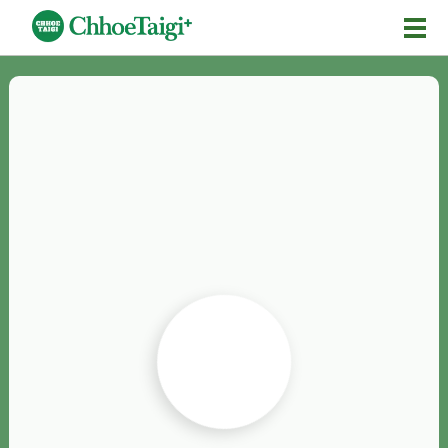
Mĕ-n
Chhōe詞
Chhōe...
Chhōe見本
Chhōe助數詞
Chhōe全文
Chhōe資料集
按怎Chhōe
紹介