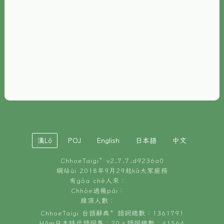
È-phoh
資源
📖
ChhoeTaigi⁺ 冊讀á
🐮
台文牛--哥
📚
台語文記憶
🏛️
白話字博物館
漢Lô
POJ
English
日本語
中文
🐶
狗公會曉學台語
ChhoeTaigi⁺ v
2.7.7.d9236a0
🎪
台文博覽會
網站ùi 2018年9月29起kā大家服務
有gōa chē人來：
🍜
Chhōe過幾pái：
台文雞絲麵
線頂人數：
ChhoeTaigi 台語辭典⁺ 語詞總數：1361791
Hâm日本時代語詞集：20。語詞總數：41564