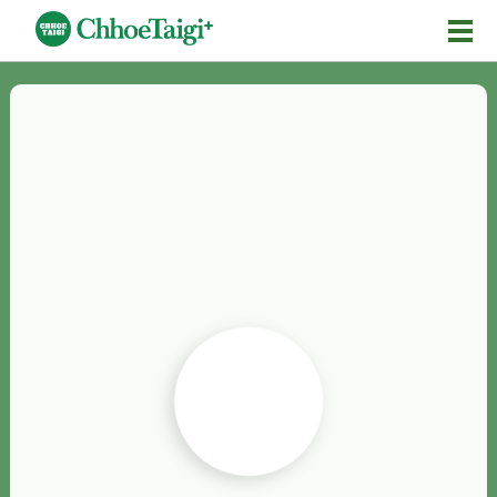
Mĕ-n
Chhōe詞
Chhōe...
Chhōe見本
Chhōe助數詞
Chhōe全文
Chhōe資料集
按怎Chhōe
紹介