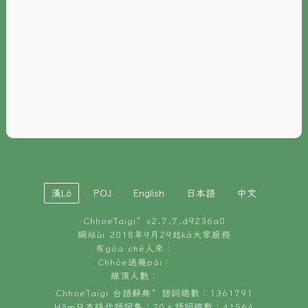
È-phoh
資源
📖
ChhoeTaigi⁺ 冊讀á
🐮
台文牛--哥
📚
台語文記憶
🏛️
白話字博物館
漢Lô
POJ
English
日本語
中文
🐶
狗公會曉學台語
ChhoeTaigi⁺ v
2.7.7.d9236a0
🎪
台文博覽會
網站ùi 2018年9月29起kā大家服務
有gōa chē人來：
🍜
Chhōe過幾pái：
台文雞絲麵
線頂人數：
ChhoeTaigi 台語辭典⁺ 語詞總數：1361791
Hâm日本時代語詞集：20。語詞總數：41564