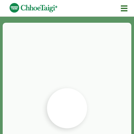
Mĕ-n
Chhōe詞
Chhōe...
Chhōe見本
Chhōe助數詞
Chhōe全文
Chhōe資料集
按怎Chhōe
紹介