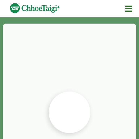
Mĕ-n
Chhōe詞
Chhōe...
Chhōe見本
Chhōe助數詞
Chhōe全文
Chhōe資料集
按怎Chhōe
紹介