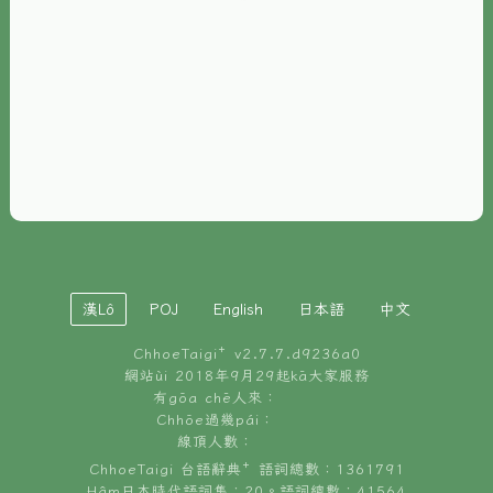
È-phoh
資源
📖
ChhoeTaigi⁺ 冊讀á
🐮
台文牛--哥
📚
台語文記憶
🏛️
白話字博物館
漢Lô
POJ
English
日本語
中文
🐶
狗公會曉學台語
ChhoeTaigi⁺ v
2.7.7.d9236a0
🎪
台文博覽會
網站ùi 2018年9月29起kā大家服務
有gōa chē人來：
🍜
Chhōe過幾pái：
台文雞絲麵
線頂人數：
ChhoeTaigi 台語辭典⁺ 語詞總數：1361791
Hâm日本時代語詞集：20。語詞總數：41564