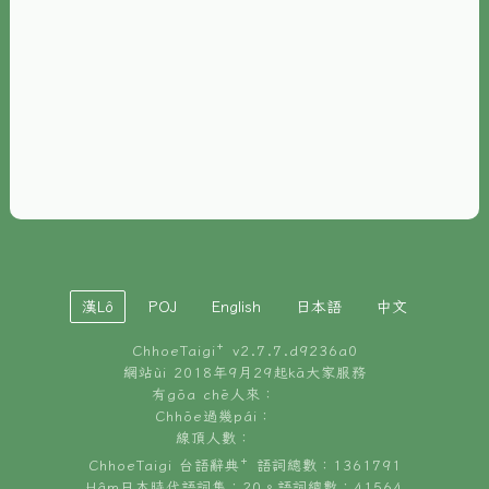
È-phoh
資源
📖
ChhoeTaigi⁺ 冊讀á
🐮
台文牛--哥
📚
台語文記憶
🏛️
白話字博物館
漢Lô
POJ
English
日本語
中文
🐶
狗公會曉學台語
ChhoeTaigi⁺ v
2.7.7.d9236a0
🎪
台文博覽會
網站ùi 2018年9月29起kā大家服務
有gōa chē人來：
🍜
Chhōe過幾pái：
台文雞絲麵
線頂人數：
ChhoeTaigi 台語辭典⁺ 語詞總數：1361791
Hâm日本時代語詞集：20。語詞總數：41564