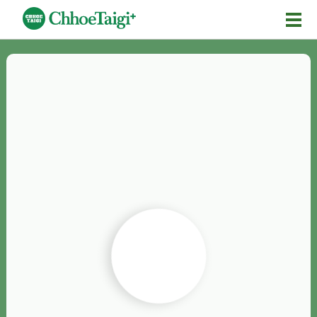
Mĕ-n
Chhōe詞
Chhōe...
Chhōe見本
Chhōe助數詞
Chhōe全文
Chhōe資料集
按怎Chhōe
紹介