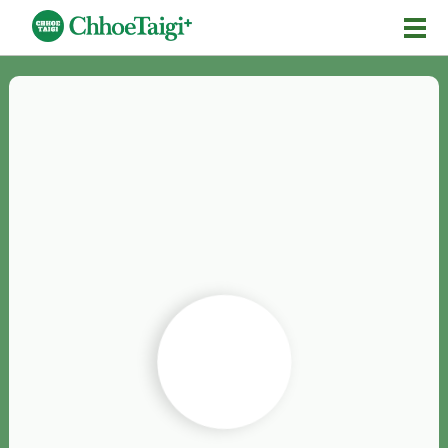
Mĕ-n
Chhōe詞
Chhōe...
Chhōe見本
Chhōe助數詞
Chhōe全文
Chhōe資料集
按怎Chhōe
紹介