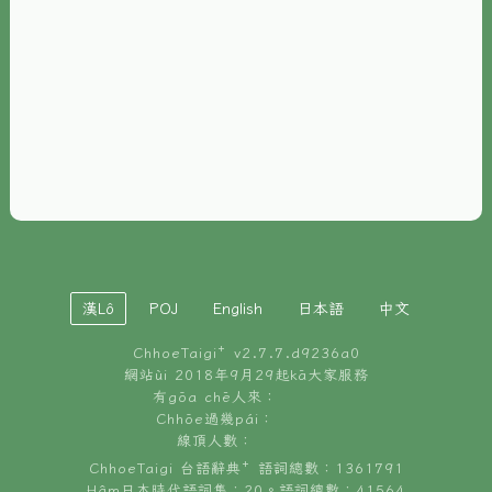
È-phoh
資源
📖
ChhoeTaigi⁺ 冊讀á
🐮
台文牛--哥
📚
台語文記憶
🏛️
白話字博物館
漢Lô
POJ
English
日本語
中文
🐶
狗公會曉學台語
ChhoeTaigi⁺ v
2.7.7.d9236a0
🎪
台文博覽會
網站ùi 2018年9月29起kā大家服務
有gōa chē人來：
🍜
Chhōe過幾pái：
台文雞絲麵
線頂人數：
ChhoeTaigi 台語辭典⁺ 語詞總數：1361791
Hâm日本時代語詞集：20。語詞總數：41564