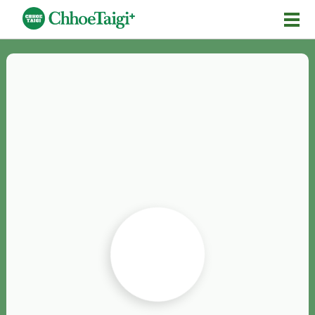
Mĕ-n
Chhōe詞
Chhōe...
Chhōe見本
Chhōe助數詞
Chhōe全文
Chhōe資料集
按怎Chhōe
紹介