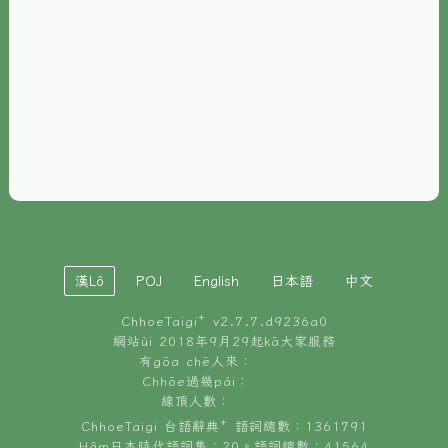
È-phoh
資源
📖
ChhoeTaigi⁺ 冊讀á
🐮
台文牛--哥
📚
台語文記憶
🏛️
白話字博物館
漢Lô
POJ
English
日本語
中文
🐶
狗公會曉學台語
ChhoeTaigi⁺ v
2.7.7.d9236a0
🎪
台文博覽會
網站ùi 2018年9月29起kā大家服務
有gōa chē人來：
🍜
Chhōe過幾pái：
台文雞絲麵
線頂人數：
ChhoeTaigi 台語辭典⁺ 語詞總數：1361791
Hâm日本時代語詞集：20。語詞總數：41564