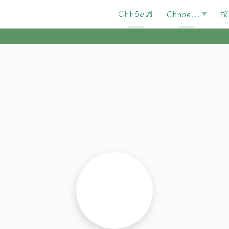
Chhōe詞
按
Chhōe...