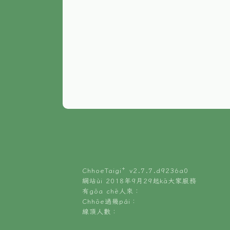
ChhoeTaigi⁺ v
2.7.7.d9236a0
網站ùi 2018年9月29起kā大家服務
有gōa chē人來：
Chhōe過幾pái：
線頂人數：