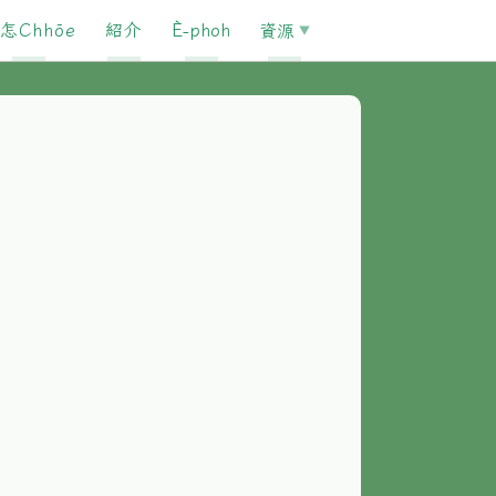
怎Chhōe
紹介
È-phoh
資源