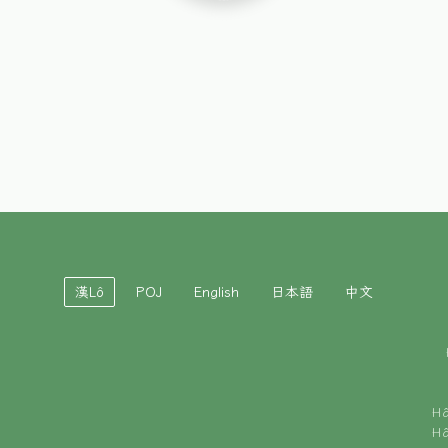
漢Lô
POJ
English
日本語
中文
H
H