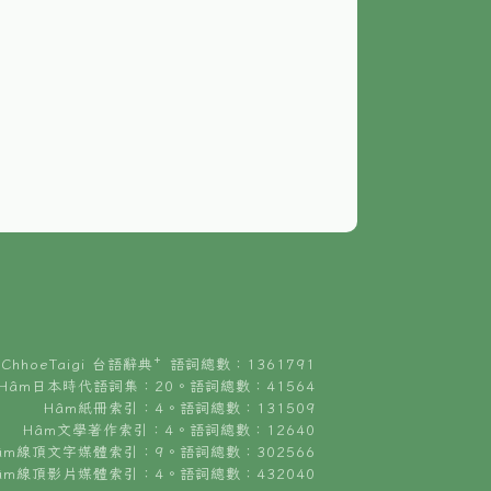
ChhoeTaigi 台語辭典⁺ 語詞總數：1361791
Hâm日本時代語詞集：20。語詞總數：41564
Hâm紙冊索引：4。語詞總數：131509
Hâm文學著作索引：4。語詞總數：12640
âm線頂文字媒體索引：9。語詞總數：302566
âm線頂影片媒體索引：4。語詞總數：432040