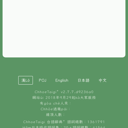
È-phoh
資源
📖
ChhoeTaigi⁺ 冊讀á
🐮
台文牛--哥
📚
台語文記憶
🏛️
白話字博物館
漢Lô
POJ
English
日本語
中文
🐶
狗公會曉學台語
ChhoeTaigi⁺ v
2.7.7.d9236a0
🎪
台文博覽會
網站ùi 2018年9月29起kā大家服務
有gōa chē人來：
🍜
Chhōe過幾pái：
台文雞絲麵
線頂人數：
ChhoeTaigi 台語辭典⁺ 語詞總數：1361791
Hâm日本時代語詞集：20。語詞總數：41564