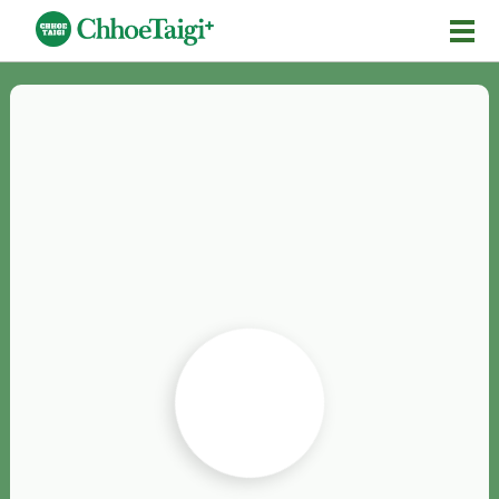
Mĕ-n
Chhōe詞
Chhōe...
Chhōe見本
Chhōe助數詞
Chhōe全文
Chhōe資料集
按怎Chhōe
紹介