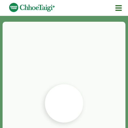
Mĕ-n
Chhōe詞
Chhōe...
Chhōe見本
Chhōe助數詞
Chhōe全文
Chhōe資料集
按怎Chhōe
紹介