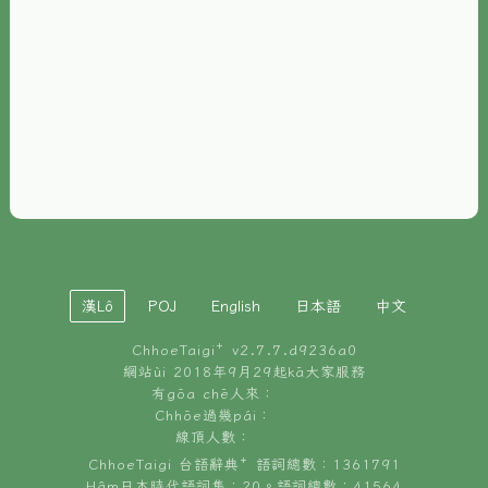
È-phoh
資源
📖
ChhoeTaigi⁺ 冊讀á
🐮
台文牛--哥
📚
台語文記憶
🏛️
白話字博物館
漢Lô
POJ
English
日本語
中文
🐶
狗公會曉學台語
ChhoeTaigi⁺ v
2.7.7.d9236a0
🎪
台文博覽會
網站ùi 2018年9月29起kā大家服務
有gōa chē人來：
🍜
Chhōe過幾pái：
台文雞絲麵
線頂人數：
ChhoeTaigi 台語辭典⁺ 語詞總數：1361791
Hâm日本時代語詞集：20。語詞總數：41564