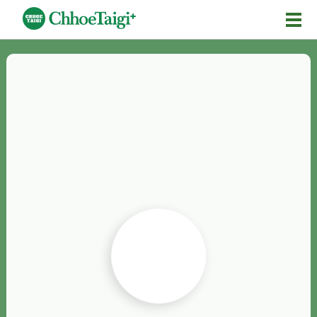
Mĕ-n
Chhōe詞
Chhōe...
Chhōe見本
Chhōe助數詞
Chhōe全文
Chhōe資料集
按怎Chhōe
紹介