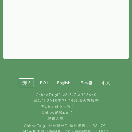
È-phoh
資源
📖
ChhoeTaigi⁺ 冊讀á
🐮
台文牛--哥
📚
台語文記憶
🏛️
白話字博物館
漢Lô
POJ
English
日本語
中文
🐶
狗公會曉學台語
ChhoeTaigi⁺ v
2.7.7.d9236a0
🎪
台文博覽會
網站ùi 2018年9月29起kā大家服務
有gōa chē人來：
🍜
Chhōe過幾pái：
台文雞絲麵
線頂人數：
ChhoeTaigi 台語辭典⁺ 語詞總數：1361791
Hâm日本時代語詞集：20。語詞總數：41564