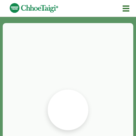
Mĕ-n
Chhōe詞
Chhōe...
Chhōe見本
Chhōe助數詞
Chhōe全文
Chhōe資料集
按怎Chhōe
紹介