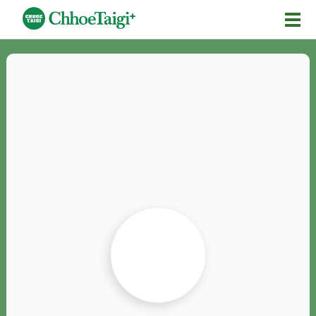
Mĕ-n
Chhōe詞
Chhōe...
Chhōe見本
Chhōe助數詞
Chhōe全文
Chhōe資料集
按怎Chhōe
紹介