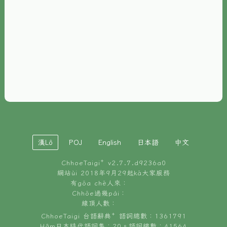
È-phoh
資源
📖
ChhoeTaigi⁺ 冊讀á
🐮
台文牛--哥
📚
台語文記憶
🏛️
白話字博物館
漢Lô
POJ
English
日本語
中文
🐶
狗公會曉學台語
ChhoeTaigi⁺ v
2.7.7.d9236a0
🎪
台文博覽會
網站ùi 2018年9月29起kā大家服務
有gōa chē人來：
🍜
Chhōe過幾pái：
台文雞絲麵
線頂人數：
ChhoeTaigi 台語辭典⁺ 語詞總數：1361791
Hâm日本時代語詞集：20。語詞總數：41564