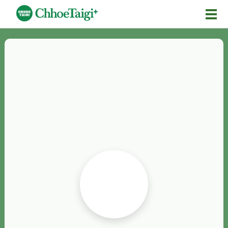
Mĕ-n
Chhōe詞
Chhōe...
Chhōe見本
Chhōe助數詞
Chhōe全文
Chhōe資料集
按怎Chhōe
紹介