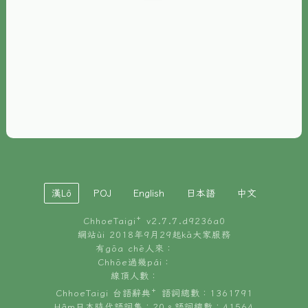
È-phoh
資源
📖
ChhoeTaigi⁺ 冊讀á
🐮
台文牛--哥
📚
台語文記憶
🏛️
白話字博物館
漢Lô
POJ
English
日本語
中文
🐶
狗公會曉學台語
ChhoeTaigi⁺ v
2.7.7.d9236a0
🎪
台文博覽會
網站ùi 2018年9月29起kā大家服務
有gōa chē人來：
🍜
Chhōe過幾pái：
台文雞絲麵
線頂人數：
ChhoeTaigi 台語辭典⁺ 語詞總數：1361791
Hâm日本時代語詞集：20。語詞總數：41564