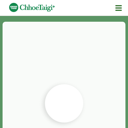
Mĕ-n
Chhōe詞
Chhōe...
Chhōe見本
Chhōe助數詞
Chhōe全文
Chhōe資料集
按怎Chhōe
紹介