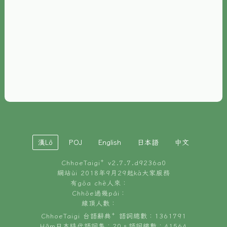
È-phoh
資源
📖
ChhoeTaigi⁺ 冊讀á
🐮
台文牛--哥
📚
台語文記憶
🏛️
白話字博物館
漢Lô
POJ
English
日本語
中文
🐶
狗公會曉學台語
ChhoeTaigi⁺ v
2.7.7.d9236a0
🎪
台文博覽會
網站ùi 2018年9月29起kā大家服務
有gōa chē人來：
🍜
Chhōe過幾pái：
台文雞絲麵
線頂人數：
ChhoeTaigi 台語辭典⁺ 語詞總數：1361791
Hâm日本時代語詞集：20。語詞總數：41564