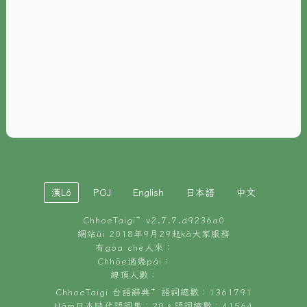
È-phoh
資源
📖
ChhoeTaigi⁺ 冊讀á
🐮
台文牛--哥
📚
台語文記憶
🏛️
白話字博物館
漢Lô
POJ
English
日本語
中文
🐶
狗公會曉學台語
ChhoeTaigi⁺ v
2.7.7.d9236a0
🎪
台文博覽會
網站ùi 2018年9月29起kā大家服務
有gōa chē人來：
🍜
Chhōe過幾pái：
台文雞絲麵
線頂人數：
ChhoeTaigi 台語辭典⁺ 語詞總數：1361791
Hâm日本時代語詞集：20。語詞總數：41564