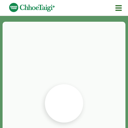
Mĕ-n
Chhōe詞
Chhōe...
Chhōe見本
Chhōe助數詞
Chhōe全文
Chhōe資料集
按怎Chhōe
紹介