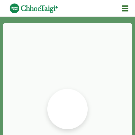
Mĕ-n
Chhōe詞
Chhōe...
Chhōe見本
Chhōe助數詞
Chhōe全文
Chhōe資料集
按怎Chhōe
紹介