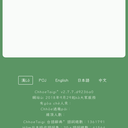
È-phoh
資源
📖
ChhoeTaigi⁺ 冊讀á
🐮
台文牛--哥
📚
台語文記憶
🏛️
白話字博物館
漢Lô
POJ
English
日本語
中文
🐶
狗公會曉學台語
ChhoeTaigi⁺ v
2.7.7.d9236a0
🎪
台文博覽會
網站ùi 2018年9月29起kā大家服務
有gōa chē人來：
🍜
Chhōe過幾pái：
台文雞絲麵
線頂人數：
ChhoeTaigi 台語辭典⁺ 語詞總數：1361791
Hâm日本時代語詞集：20。語詞總數：41564