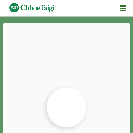
Mĕ-n
Chhōe詞
Chhōe...
Chhōe見本
Chhōe助數詞
Chhōe全文
Chhōe資料集
按怎Chhōe
紹介