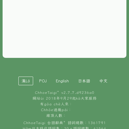
È-phoh
資源
📖
ChhoeTaigi⁺ 冊讀á
🐮
台文牛--哥
📚
台語文記憶
🏛️
白話字博物館
漢Lô
POJ
English
日本語
中文
🐶
狗公會曉學台語
ChhoeTaigi⁺ v
2.7.7.d9236a0
🎪
台文博覽會
網站ùi 2018年9月29起kā大家服務
有gōa chē人來：
🍜
Chhōe過幾pái：
台文雞絲麵
線頂人數：
ChhoeTaigi 台語辭典⁺ 語詞總數：1361791
Hâm日本時代語詞集：20。語詞總數：41564