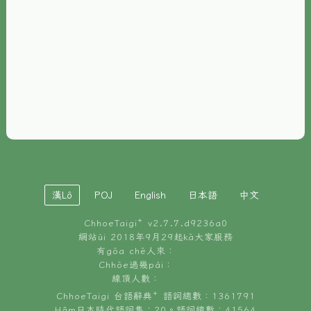
È-phoh
資源
📖
ChhoeTaigi⁺ 冊讀á
🐮
台文牛--哥
📚
台語文記憶
🏛️
白話字博物館
漢Lô
POJ
English
日本語
中文
🐶
狗公會曉學台語
ChhoeTaigi⁺ v
2.7.7.d9236a0
🎪
台文博覽會
網站ùi 2018年9月29起kā大家服務
有gōa chē人來：
🍜
Chhōe過幾pái：
台文雞絲麵
線頂人數：
ChhoeTaigi 台語辭典⁺ 語詞總數：1361791
Hâm日本時代語詞集：20。語詞總數：41564