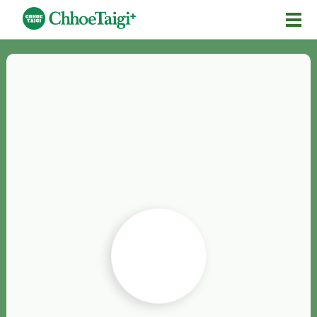
Mĕ-n
Chhōe詞
Chhōe...
Chhōe見本
Chhōe助數詞
Chhōe全文
Chhōe資料集
按怎Chhōe
紹介