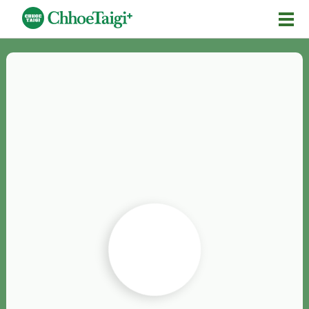
Mĕ-n
Chhōe詞
Chhōe...
Chhōe見本
Chhōe助數詞
Chhōe全文
Chhōe資料集
按怎Chhōe
紹介