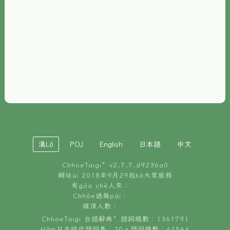
È-phoh
資源
📖
ChhoeTaigi⁺ 冊讀á
🐮
台文牛--哥
📚
台語文記憶
🏛️
白話字博物館
漢Lô
POJ
English
日本語
中文
🐶
狗公會曉學台語
ChhoeTaigi⁺ v
2.7.7.d9236a0
🎪
台文博覽會
網站ùi 2018年9月29起kā大家服務
有gōa chē人來：
🍜
Chhōe過幾pái：
台文雞絲麵
線頂人數：
ChhoeTaigi 台語辭典⁺ 語詞總數：1361791
Hâm日本時代語詞集：20。語詞總數：41564