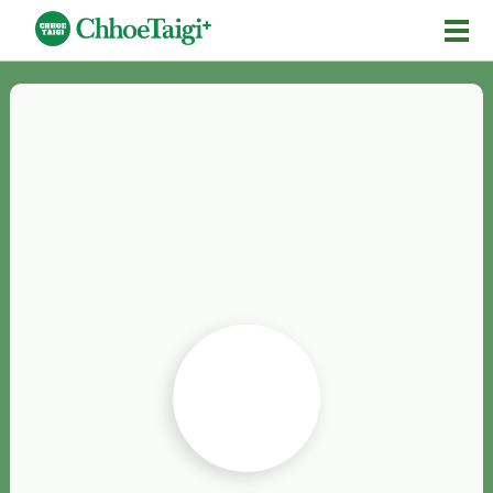
Mĕ-n
Chhōe詞
Chhōe...
Chhōe見本
Chhōe助數詞
Chhōe全文
Chhōe資料集
按怎Chhōe
紹介