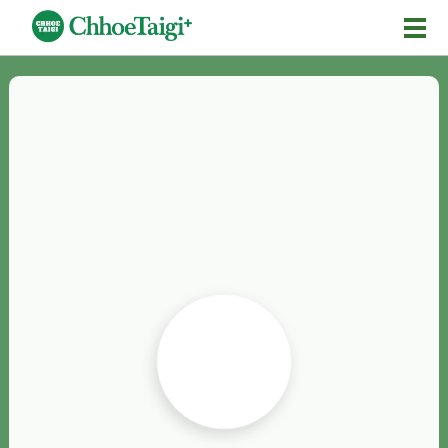
Mĕ-n
Chhōe詞
Chhōe...
Chhōe見本
Chhōe助數詞
Chhōe全文
Chhōe資料集
按怎Chhōe
紹介