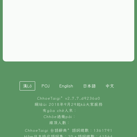
È-phoh
資源
📖
ChhoeTaigi⁺ 冊讀á
🐮
台文牛--哥
📚
台語文記憶
🏛️
白話字博物館
漢Lô
POJ
English
日本語
中文
🐶
狗公會曉學台語
ChhoeTaigi⁺ v
2.7.7.d9236a0
🎪
台文博覽會
網站ùi 2018年9月29起kā大家服務
有gōa chē人來：
🍜
Chhōe過幾pái：
台文雞絲麵
線頂人數：
ChhoeTaigi 台語辭典⁺ 語詞總數：1361791
Hâm日本時代語詞集：20。語詞總數：41564