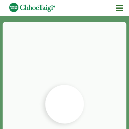
Mĕ-n
Chhōe詞
Chhōe...
Chhōe見本
Chhōe助數詞
Chhōe全文
Chhōe資料集
按怎Chhōe
紹介