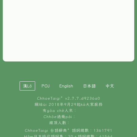
È-phoh
資源
📖
ChhoeTaigi⁺ 冊讀á
🐮
台文牛--哥
📚
台語文記憶
🏛️
白話字博物館
漢Lô
POJ
English
日本語
中文
🐶
狗公會曉學台語
ChhoeTaigi⁺ v
2.7.7.d9236a0
🎪
台文博覽會
網站ùi 2018年9月29起kā大家服務
有gōa chē人來：
🍜
Chhōe過幾pái：
台文雞絲麵
線頂人數：
ChhoeTaigi 台語辭典⁺ 語詞總數：1361791
Hâm日本時代語詞集：20。語詞總數：41564