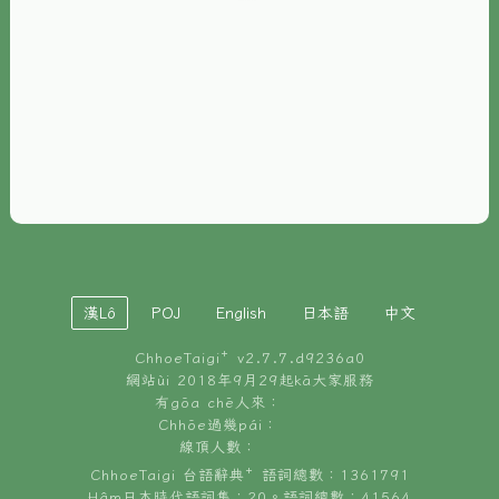
È-phoh
資源
📖
ChhoeTaigi⁺ 冊讀á
🐮
台文牛--哥
📚
台語文記憶
🏛️
白話字博物館
漢Lô
POJ
English
日本語
中文
🐶
狗公會曉學台語
ChhoeTaigi⁺ v
2.7.7.d9236a0
🎪
台文博覽會
網站ùi 2018年9月29起kā大家服務
有gōa chē人來：
🍜
Chhōe過幾pái：
台文雞絲麵
線頂人數：
ChhoeTaigi 台語辭典⁺ 語詞總數：1361791
Hâm日本時代語詞集：20。語詞總數：41564