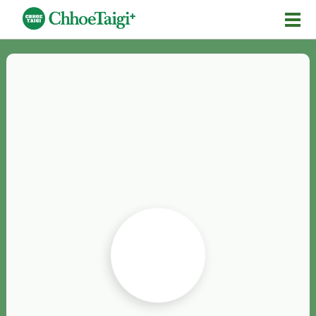
Mĕ-n
Chhōe詞
Chhōe...
Chhōe見本
Chhōe助數詞
Chhōe全文
Chhōe資料集
按怎Chhōe
紹介