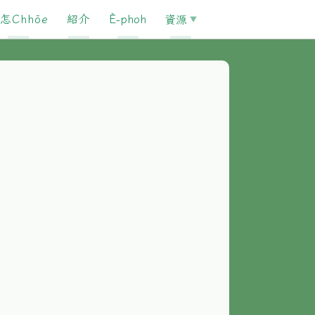
怎Chhōe
紹介
È-phoh
資源