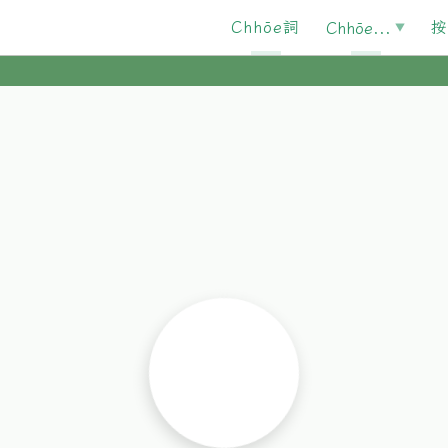
Chhōe詞
按
Chhōe...