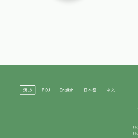
漢Lô
POJ
English
日本語
中文
H
H