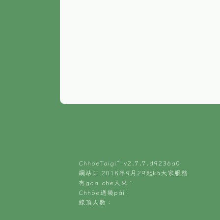
ChhoeTaigi⁺ v
2.7.7.d9236a0
網站ùi 2018年9月29起kā大家服務
有gōa chē人來：
Chhōe過幾pái：
線頂人數：