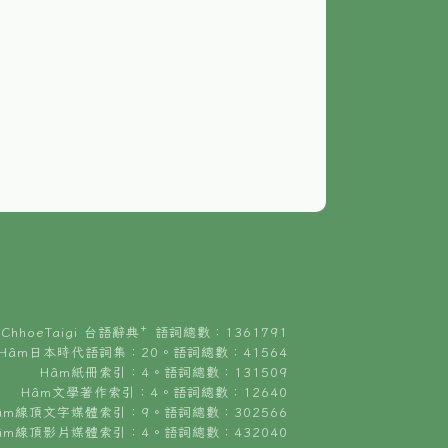
ChhoeTaigi 台語辭典⁺ 語詞總數：1361791
Hâm日本時代語詞集：20。語詞總數：41564
Hâm紙冊索引：4。語詞總數：131509
Hâm文學著作索引：4。語詞總數：12640
âm線頂文字媒體索引：9。語詞總數：302566
âm線頂影片媒體索引：4。語詞總數：432040