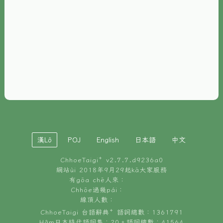
È-phoh
資源
📖
ChhoeTaigi⁺ 冊讀á
🐮
台文牛--哥
📚
台語文記憶
🏛️
白話字博物館
漢Lô
POJ
English
日本語
中文
🐶
狗公會曉學台語
ChhoeTaigi⁺ v
2.7.7.d9236a0
🎪
台文博覽會
網站ùi 2018年9月29起kā大家服務
有gōa chē人來：
🍜
Chhōe過幾pái：
台文雞絲麵
線頂人數：
ChhoeTaigi 台語辭典⁺ 語詞總數：1361791
Hâm日本時代語詞集：20。語詞總數：41564