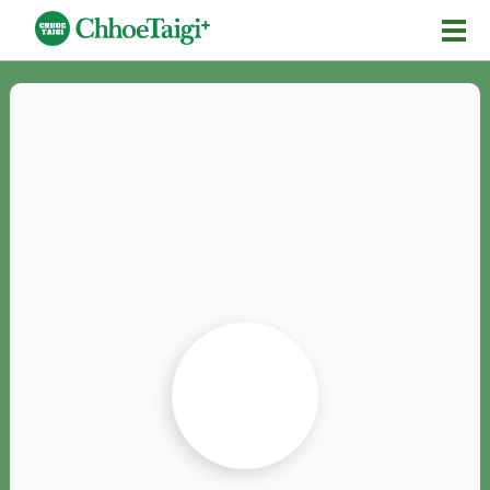
Mĕ-n
Chhōe詞
Chhōe...
Chhōe見本
Chhōe助數詞
Chhōe全文
Chhōe資料集
按怎Chhōe
紹介