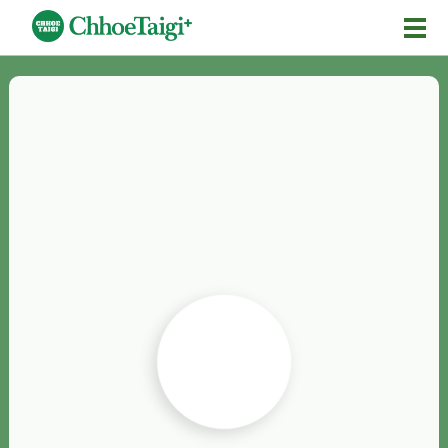
Mĕ-n
Chhōe詞
Chhōe...
Chhōe見本
Chhōe助數詞
Chhōe全文
Chhōe資料集
按怎Chhōe
紹介