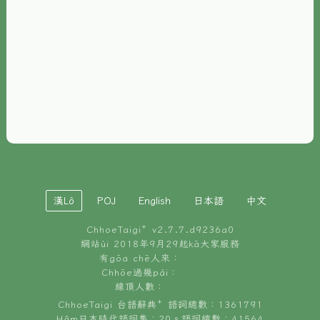
È-phoh
資源
📖
ChhoeTaigi⁺ 冊讀á
🐮
台文牛--哥
📚
台語文記憶
🏛️
白話字博物館
漢Lô
POJ
English
日本語
中文
🐶
狗公會曉學台語
ChhoeTaigi⁺ v
2.7.7.d9236a0
🎪
台文博覽會
網站ùi 2018年9月29起kā大家服務
有gōa chē人來：
🍜
Chhōe過幾pái：
台文雞絲麵
線頂人數：
ChhoeTaigi 台語辭典⁺ 語詞總數：1361791
Hâm日本時代語詞集：20。語詞總數：41564