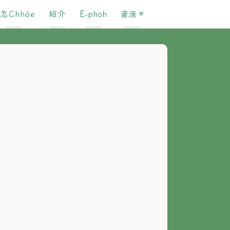
怎Chhōe
紹介
È-phoh
資源