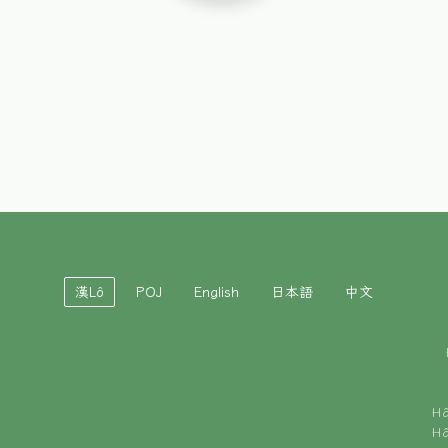
漢Lô
POJ
English
日本語
中文
H
H