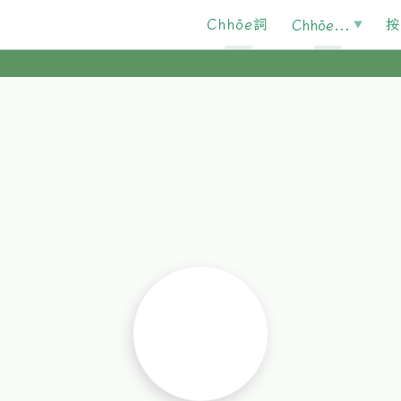
Chhōe詞
按
Chhōe...