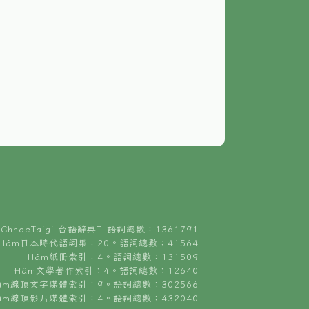
ChhoeTaigi 台語辭典⁺ 語詞總數：1361791
Hâm日本時代語詞集：20。語詞總數：41564
Hâm紙冊索引：4。語詞總數：131509
Hâm文學著作索引：4。語詞總數：12640
âm線頂文字媒體索引：9。語詞總數：302566
âm線頂影片媒體索引：4。語詞總數：432040