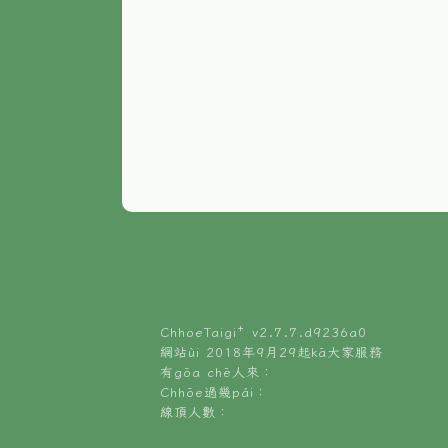
ChhoeTaigi⁺ v
2.7.7.d9236a0
網站ùi 2018年9月29起kā大家服務
有gōa chē人來：
Chhōe過幾pái：
線頂人數：