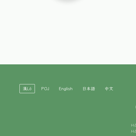
漢Lô
POJ
English
日本語
中文
H
H