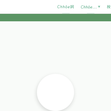
Chhōe詞
按
Chhōe...