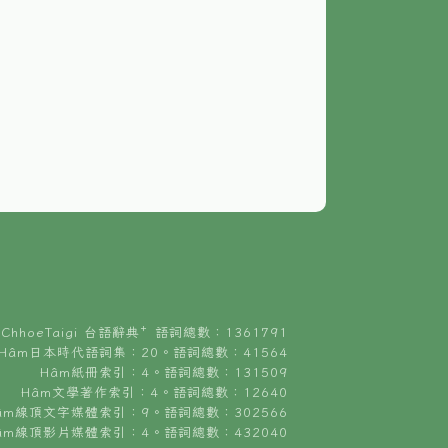
ChhoeTaigi 台語辭典⁺ 語詞總數：1361791
Hâm日本時代語詞集：20。語詞總數：41564
Hâm紙冊索引：4。語詞總數：131509
Hâm文學著作索引：4。語詞總數：12640
âm線頂文字媒體索引：9。語詞總數：302566
âm線頂影片媒體索引：4。語詞總數：432040