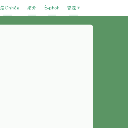
怎Chhōe
紹介
È-phoh
資源