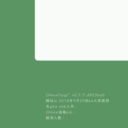
ChhoeTaigi⁺ v
2.7.7.d9236a0
網站ùi 2018年9月29起kā大家服務
有gōa chē人來：
Chhōe過幾pái：
線頂人數：