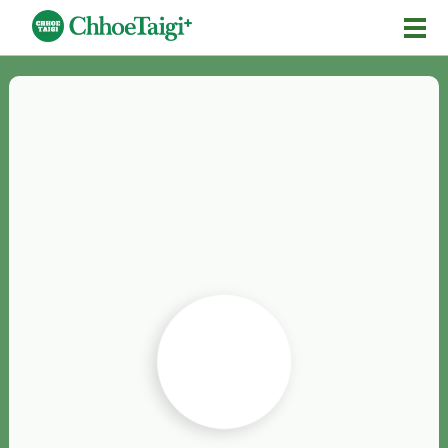
Mĕ-n
Chhōe詞
Chhōe...
Chhōe見本
Chhōe助數詞
Chhōe全文
Chhōe資料集
按怎Chhōe
紹介