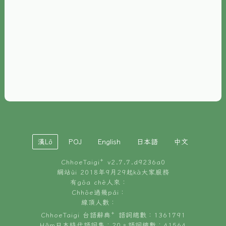
È-phoh
資源
📖
ChhoeTaigi⁺ 冊讀á
🐮
台文牛--哥
📚
台語文記憶
🏛️
白話字博物館
漢Lô
POJ
English
日本語
中文
🐶
狗公會曉學台語
ChhoeTaigi⁺ v
2.7.7.d9236a0
🎪
台文博覽會
網站ùi 2018年9月29起kā大家服務
有gōa chē人來：
🍜
Chhōe過幾pái：
台文雞絲麵
線頂人數：
ChhoeTaigi 台語辭典⁺ 語詞總數：1361791
Hâm日本時代語詞集：20。語詞總數：41564