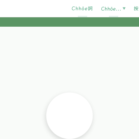
Chhōe詞
按
Chhōe...