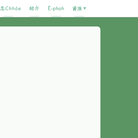
怎Chhōe
紹介
È-phoh
資源