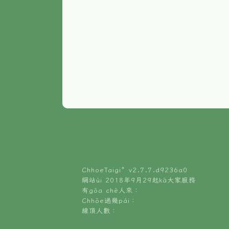
ChhoeTaigi⁺ v
2.7.7.d9236a0
網站ùi 2018年9月29起kā大家服務
有gōa chē人來：
Chhōe過幾pái：
線頂人數：