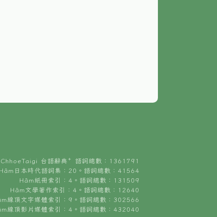
ChhoeTaigi 台語辭典⁺ 語詞總數：1361791
Hâm日本時代語詞集：20。語詞總數：41564
Hâm紙冊索引：4。語詞總數：131509
Hâm文學著作索引：4。語詞總數：12640
âm線頂文字媒體索引：9。語詞總數：302566
âm線頂影片媒體索引：4。語詞總數：432040