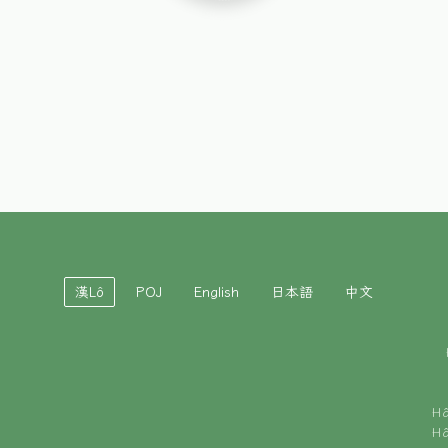
漢Lô
POJ
English
日本語
中文
H
H