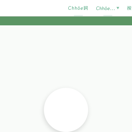
Chhōe詞
按
Chhōe...