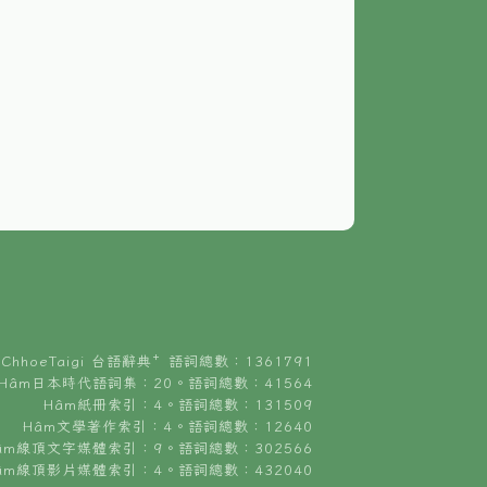
ChhoeTaigi 台語辭典⁺ 語詞總數：1361791
Hâm日本時代語詞集：20。語詞總數：41564
Hâm紙冊索引：4。語詞總數：131509
Hâm文學著作索引：4。語詞總數：12640
âm線頂文字媒體索引：9。語詞總數：302566
âm線頂影片媒體索引：4。語詞總數：432040