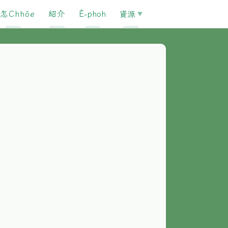
怎Chhōe
紹介
È-phoh
資源