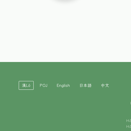
漢Lô
POJ
English
日本語
中文
H
H