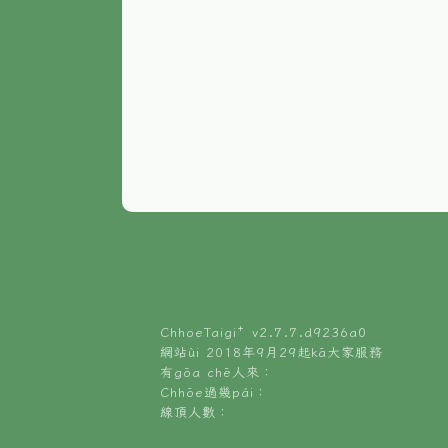
ChhoeTaigi⁺ v
2.7.7.d9236a0
網站ùi 2018年9月29起kā大家服務
有gōa chē人來：
Chhōe過幾pái：
線頂人數：