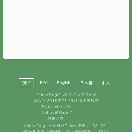
È-phoh
資源
📖
ChhoeTaigi⁺ 冊讀á
🐮
台文牛--哥
📚
台語文記憶
🏛️
白話字博物館
漢Lô
POJ
English
日本語
中文
🐶
狗公會曉學台語
ChhoeTaigi⁺ v
2.7.7.d9236a0
🎪
台文博覽會
網站ùi 2018年9月29起kā大家服務
有gōa chē人來：
🍜
Chhōe過幾pái：
台文雞絲麵
線頂人數：
ChhoeTaigi 台語辭典⁺ 語詞總數：1361791
Hâm日本時代語詞集：20。語詞總數：41564