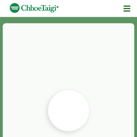
Mĕ-n
Chhōe詞
Chhōe...
Chhōe見本
Chhōe助數詞
Chhōe全文
Chhōe資料集
按怎Chhōe
紹介