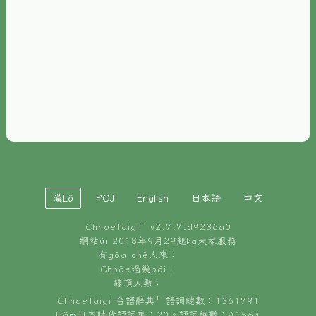
È-phoh
資源
📖
ChhoeTaigi⁺ 冊讀á
🐮
台文牛--哥
📚
台語文記憶
🏛️
白話字博物館
漢Lô
POJ
English
日本語
中文
🐶
狗公會曉學台語
ChhoeTaigi⁺ v
2.7.7.d9236a0
🎪
台文博覽會
網站ùi 2018年9月29起kā大家服務
有gōa chē人來：
🍜
Chhōe過幾pái：
台文雞絲麵
線頂人數：
ChhoeTaigi 台語辭典⁺ 語詞總數：1361791
Hâm日本時代語詞集：20。語詞總數：41564