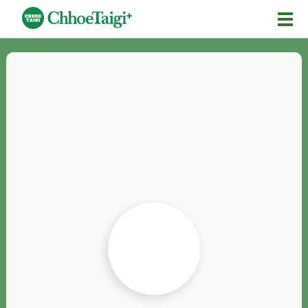
Mĕ-n
Chhōe詞
Chhōe...
Chhōe見本
Chhōe助數詞
Chhōe全文
Chhōe資料集
按怎Chhōe
紹介