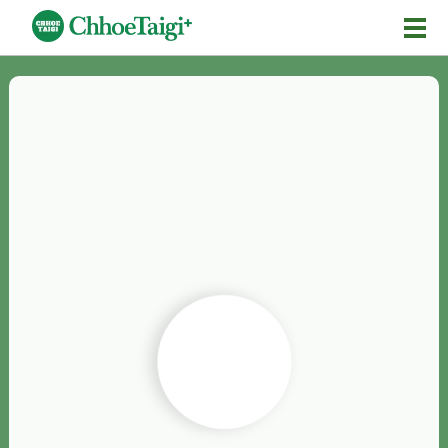
Mĕ-n
Chhōe詞
Chhōe...
Chhōe見本
Chhōe助數詞
Chhōe全文
Chhōe資料集
按怎Chhōe
紹介