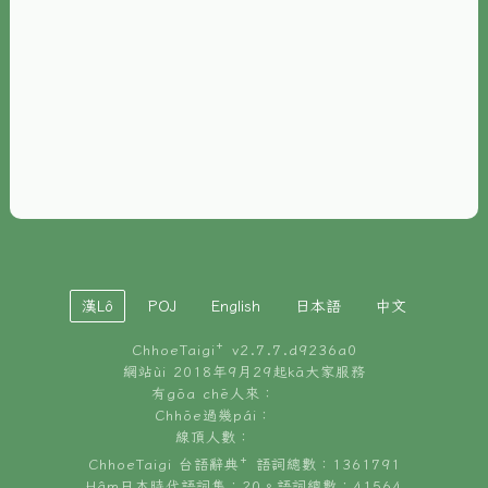
È-phoh
資源
📖
ChhoeTaigi⁺ 冊讀á
🐮
台文牛--哥
📚
台語文記憶
🏛️
白話字博物館
漢Lô
POJ
English
日本語
中文
🐶
狗公會曉學台語
ChhoeTaigi⁺ v
2.7.7.d9236a0
🎪
台文博覽會
網站ùi 2018年9月29起kā大家服務
有gōa chē人來：
🍜
Chhōe過幾pái：
台文雞絲麵
線頂人數：
ChhoeTaigi 台語辭典⁺ 語詞總數：1361791
Hâm日本時代語詞集：20。語詞總數：41564