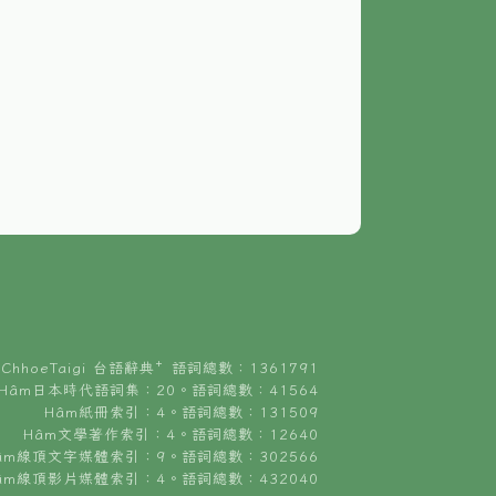
ChhoeTaigi 台語辭典⁺ 語詞總數：1361791
Hâm日本時代語詞集：20。語詞總數：41564
Hâm紙冊索引：4。語詞總數：131509
Hâm文學著作索引：4。語詞總數：12640
âm線頂文字媒體索引：9。語詞總數：302566
âm線頂影片媒體索引：4。語詞總數：432040