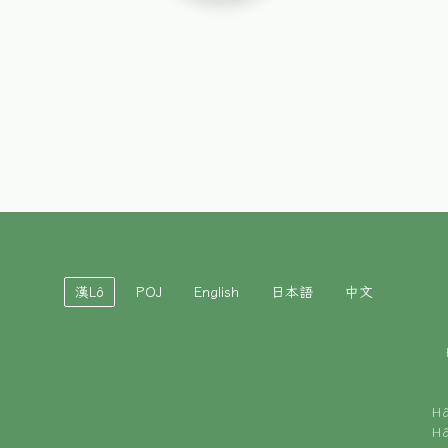
漢Lô
POJ
English
日本語
中文
H
H