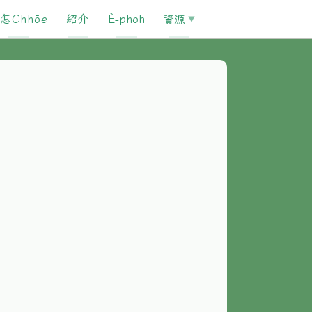
怎Chhōe
紹介
È-phoh
資源