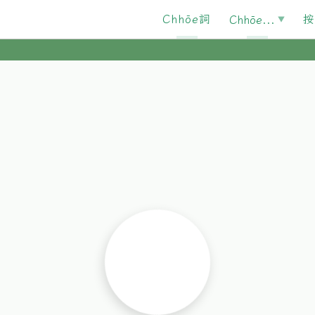
Chhōe詞
按
Chhōe...