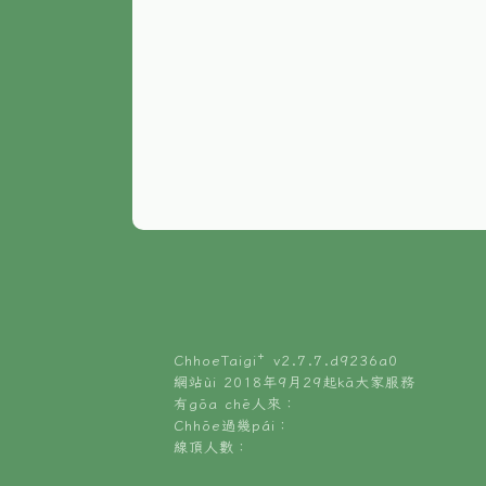
ChhoeTaigi⁺ v
2.7.7.d9236a0
網站ùi 2018年9月29起kā大家服務
有gōa chē人來：
Chhōe過幾pái：
線頂人數：