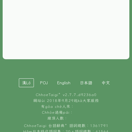
È-phoh
資源
📖
ChhoeTaigi⁺ 冊讀á
🐮
台文牛--哥
📚
台語文記憶
🏛️
白話字博物館
漢Lô
POJ
English
日本語
中文
🐶
狗公會曉學台語
ChhoeTaigi⁺ v
2.7.7.d9236a0
🎪
台文博覽會
網站ùi 2018年9月29起kā大家服務
有gōa chē人來：
🍜
Chhōe過幾pái：
台文雞絲麵
線頂人數：
ChhoeTaigi 台語辭典⁺ 語詞總數：1361791
Hâm日本時代語詞集：20。語詞總數：41564