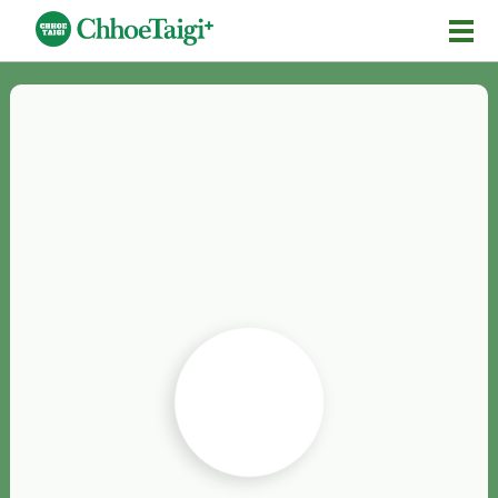
Mĕ-n
Chhōe詞
Chhōe...
Chhōe見本
Chhōe助數詞
Chhōe全文
Chhōe資料集
按怎Chhōe
紹介