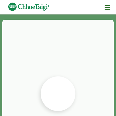
Mĕ-n
Chhōe詞
Chhōe...
Chhōe見本
Chhōe助數詞
Chhōe全文
Chhōe資料集
按怎Chhōe
紹介