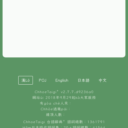
È-phoh
資源
📖
ChhoeTaigi⁺ 冊讀á
🐮
台文牛--哥
📚
台語文記憶
🏛️
白話字博物館
漢Lô
POJ
English
日本語
中文
🐶
狗公會曉學台語
ChhoeTaigi⁺ v
2.7.7.d9236a0
🎪
台文博覽會
網站ùi 2018年9月29起kā大家服務
有gōa chē人來：
🍜
Chhōe過幾pái：
台文雞絲麵
線頂人數：
ChhoeTaigi 台語辭典⁺ 語詞總數：1361791
Hâm日本時代語詞集：20。語詞總數：41564