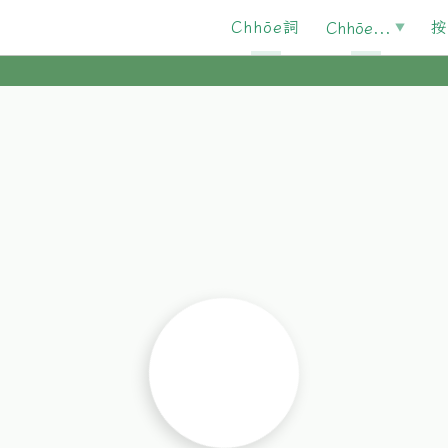
Chhōe詞
按
Chhōe...