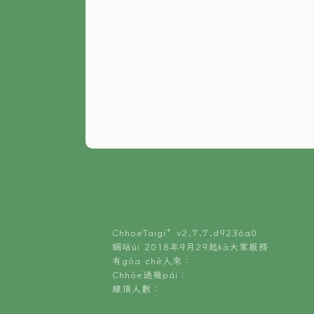
ChhoeTaigi⁺ v
2.7.7.d9236a0
網站ùi 2018年9月29起kā大家服務
有gōa chē人來：
Chhōe過幾pái：
線頂人數：