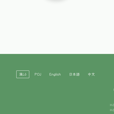
漢Lô
POJ
English
日本語
中文
H
H