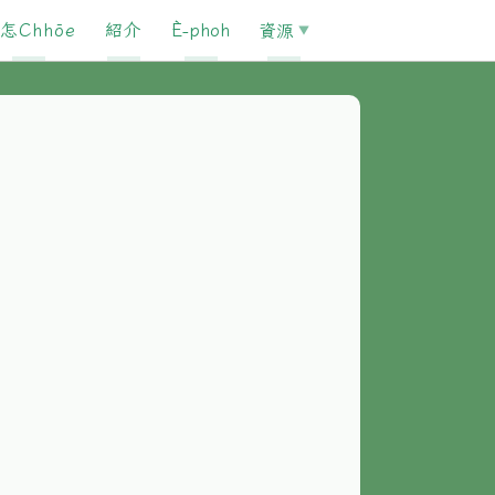
怎Chhōe
紹介
È-phoh
資源