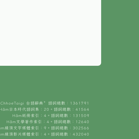
ChhoeTaigi 台語辭典⁺ 語詞總數：1361791
Hâm日本時代語詞集：20。語詞總數：41564
Hâm紙冊索引：4。語詞總數：131509
Hâm文學著作索引：4。語詞總數：12640
âm線頂文字媒體索引：9。語詞總數：302566
âm線頂影片媒體索引：4。語詞總數：432040