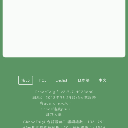
È-phoh
資源
📖
ChhoeTaigi⁺ 冊讀á
🐮
台文牛--哥
📚
台語文記憶
🏛️
白話字博物館
漢Lô
POJ
English
日本語
中文
🐶
狗公會曉學台語
ChhoeTaigi⁺ v
2.7.7.d9236a0
🎪
台文博覽會
網站ùi 2018年9月29起kā大家服務
有gōa chē人來：
🍜
Chhōe過幾pái：
台文雞絲麵
線頂人數：
ChhoeTaigi 台語辭典⁺ 語詞總數：1361791
Hâm日本時代語詞集：20。語詞總數：41564