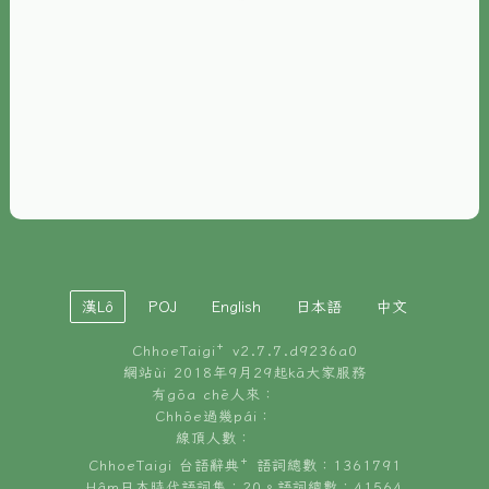
È-phoh
資源
📖
ChhoeTaigi⁺ 冊讀á
🐮
台文牛--哥
📚
台語文記憶
🏛️
白話字博物館
漢Lô
POJ
English
日本語
中文
🐶
狗公會曉學台語
ChhoeTaigi⁺ v
2.7.7.d9236a0
🎪
台文博覽會
網站ùi 2018年9月29起kā大家服務
有gōa chē人來：
🍜
Chhōe過幾pái：
台文雞絲麵
線頂人數：
ChhoeTaigi 台語辭典⁺ 語詞總數：1361791
Hâm日本時代語詞集：20。語詞總數：41564