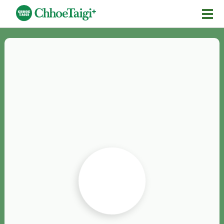
Mĕ-n
Chhōe詞
Chhōe...
Chhōe見本
Chhōe助數詞
Chhōe全文
Chhōe資料集
按怎Chhōe
紹介