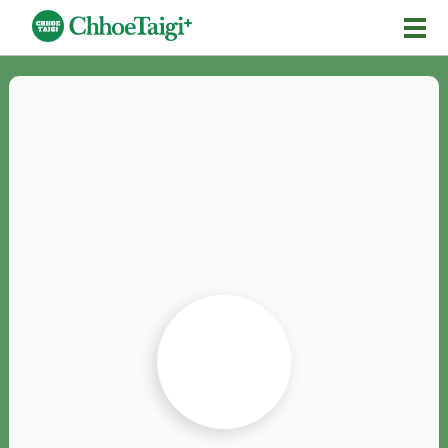
Mĕ-n
Chhōe詞
Chhōe...
Chhōe見本
Chhōe助數詞
Chhōe全文
Chhōe資料集
按怎Chhōe
紹介