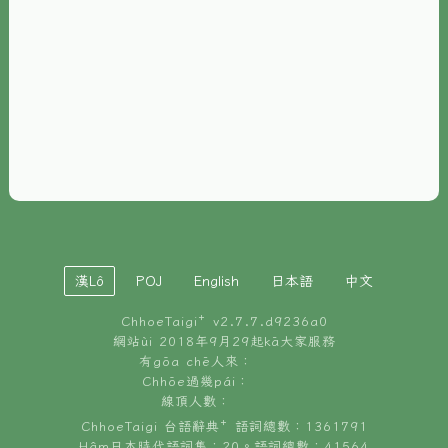
È-phoh
資源
📖
ChhoeTaigi⁺ 冊讀á
🐮
台文牛--哥
📚
台語文記憶
🏛️
白話字博物館
漢Lô
POJ
English
日本語
中文
🐶
狗公會曉學台語
ChhoeTaigi⁺ v
2.7.7.d9236a0
🎪
台文博覽會
網站ùi 2018年9月29起kā大家服務
有gōa chē人來：
🍜
Chhōe過幾pái：
台文雞絲麵
線頂人數：
ChhoeTaigi 台語辭典⁺ 語詞總數：1361791
Hâm日本時代語詞集：20。語詞總數：41564