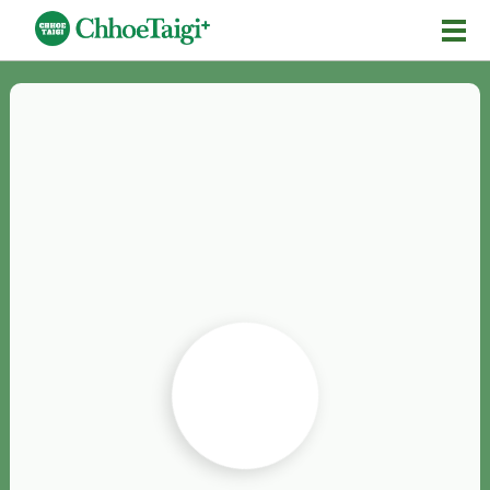
Mĕ-n
Chhōe詞
Chhōe...
Chhōe見本
Chhōe助數詞
Chhōe全文
Chhōe資料集
按怎Chhōe
紹介