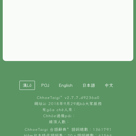
È-phoh
資源
📖
ChhoeTaigi⁺ 冊讀á
🐮
台文牛--哥
📚
台語文記憶
🏛️
白話字博物館
漢Lô
POJ
English
日本語
中文
🐶
狗公會曉學台語
ChhoeTaigi⁺ v
2.7.7.d9236a0
🎪
台文博覽會
網站ùi 2018年9月29起kā大家服務
有gōa chē人來：
🍜
Chhōe過幾pái：
台文雞絲麵
線頂人數：
ChhoeTaigi 台語辭典⁺ 語詞總數：1361791
Hâm日本時代語詞集：20。語詞總數：41564