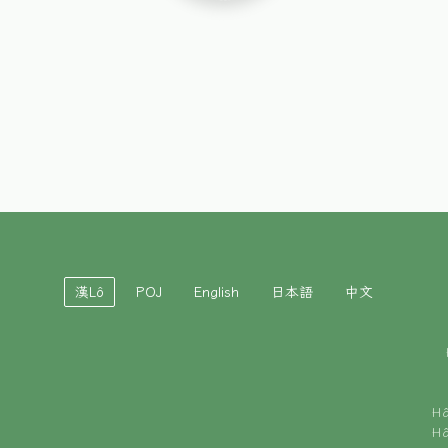
漢Lô
POJ
English
日本語
中文
H
H