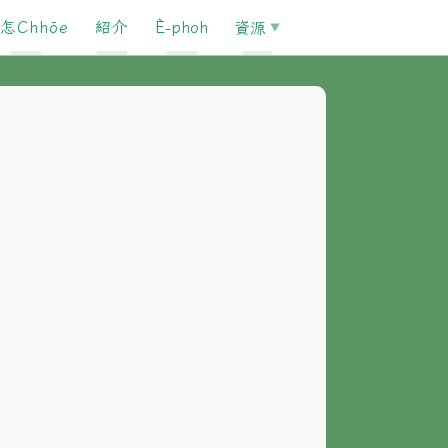
怎Chhōe
紹介
È-phoh
資源