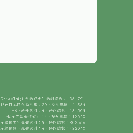
ChhoeTaigi 台語辭典⁺ 語詞總數：1361791
Hâm日本時代語詞集：20。語詞總數：41564
Hâm紙冊索引：4。語詞總數：131509
Hâm文學著作索引：4。語詞總數：12640
âm線頂文字媒體索引：9。語詞總數：302566
âm線頂影片媒體索引：4。語詞總數：432040