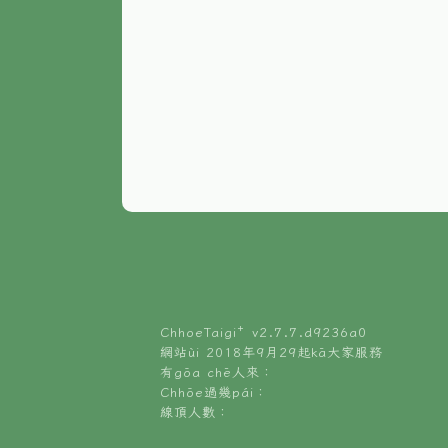
ChhoeTaigi⁺ v
2.7.7.d9236a0
網站ùi 2018年9月29起kā大家服務
有gōa chē人來：
Chhōe過幾pái：
線頂人數：