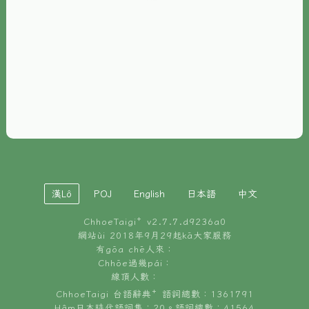
È-phoh
資源
📖
ChhoeTaigi⁺ 冊讀á
🐮
台文牛--哥
📚
台語文記憶
🏛️
白話字博物館
漢Lô
POJ
English
日本語
中文
🐶
狗公會曉學台語
ChhoeTaigi⁺ v
2.7.7.d9236a0
🎪
台文博覽會
網站ùi 2018年9月29起kā大家服務
有gōa chē人來：
🍜
Chhōe過幾pái：
台文雞絲麵
線頂人數：
ChhoeTaigi 台語辭典⁺ 語詞總數：1361791
Hâm日本時代語詞集：20。語詞總數：41564