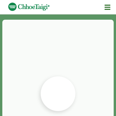
Mĕ-n
Chhōe詞
Chhōe...
Chhōe見本
Chhōe助數詞
Chhōe全文
Chhōe資料集
按怎Chhōe
紹介