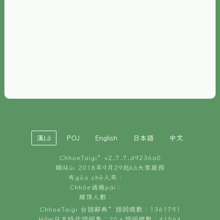
È-phoh
資源
📖
ChhoeTaigi⁺ 冊讀á
🐮
台文牛--哥
📚
台語文記憶
🏛️
白話字博物館
漢Lô
POJ
English
日本語
中文
🐶
狗公會曉學台語
ChhoeTaigi⁺ v
2.7.7.d9236a0
🎪
台文博覽會
網站ùi 2018年9月29起kā大家服務
有gōa chē人來：
🍜
Chhōe過幾pái：
台文雞絲麵
線頂人數：
ChhoeTaigi 台語辭典⁺ 語詞總數：1361791
Hâm日本時代語詞集：20。語詞總數：41564