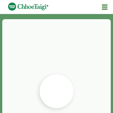
Mĕ-n
Chhōe詞
Chhōe...
Chhōe見本
Chhōe助數詞
Chhōe全文
Chhōe資料集
按怎Chhōe
紹介