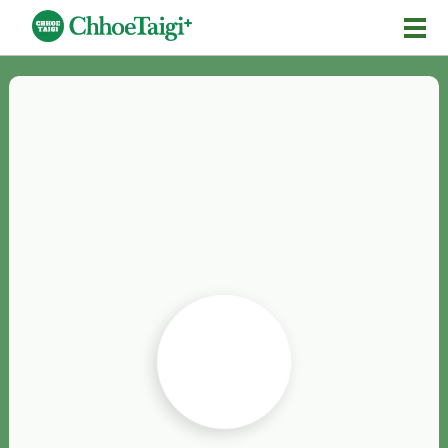
Mĕ-n
Chhōe詞
Chhōe...
Chhōe見本
Chhōe助數詞
Chhōe全文
Chhōe資料集
按怎Chhōe
紹介