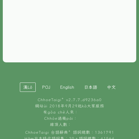
È-phoh
資源
📖
ChhoeTaigi⁺ 冊讀á
🐮
台文牛--哥
📚
台語文記憶
🏛️
白話字博物館
漢Lô
POJ
English
日本語
中文
🐶
狗公會曉學台語
ChhoeTaigi⁺ v
2.7.7.d9236a0
🎪
台文博覽會
網站ùi 2018年9月29起kā大家服務
有gōa chē人來：
🍜
Chhōe過幾pái：
台文雞絲麵
線頂人數：
ChhoeTaigi 台語辭典⁺ 語詞總數：1361791
Hâm日本時代語詞集：20。語詞總數：41564