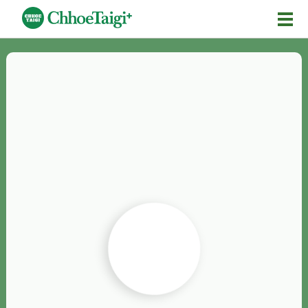
Mĕ-n
Chhōe詞
Chhōe...
Chhōe見本
Chhōe助數詞
Chhōe全文
Chhōe資料集
按怎Chhōe
紹介