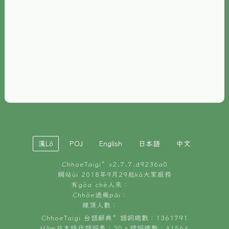
È-phoh
資源
📖
ChhoeTaigi⁺ 冊讀á
🐮
台文牛--哥
📚
台語文記憶
🏛️
白話字博物館
漢Lô
POJ
English
日本語
中文
🐶
狗公會曉學台語
ChhoeTaigi⁺ v
2.7.7.d9236a0
🎪
台文博覽會
網站ùi 2018年9月29起kā大家服務
有gōa chē人來：
🍜
Chhōe過幾pái：
台文雞絲麵
線頂人數：
ChhoeTaigi 台語辭典⁺ 語詞總數：1361791
Hâm日本時代語詞集：20。語詞總數：41564